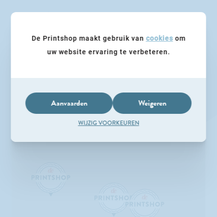
De Printshop
Aalst
De Printshop maakt gebruik van
cookies
om
Gentsesteenweg 390
uw website ervaring te verbeteren.
T.
+32 (0)53 76 73 21
aalst@deprintshop.be
Aanvaarden
Weigeren
WIJZIG VOORKEUREN