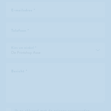
E-mailadres *
Telefoon *
Kies uw winkel *
Bericht *
Ik ga akkoord met de
privacy voorwaarden
.